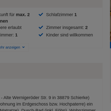
unft für
max.
2
Schlafzimmer
1
onen
ere erlaubt
Zimmer insgesamt
:
2
zimmer
:
1
Kinder sind willkommen
hr anzeigen
 Alte Wernigeröder Str. 9 in 38879 Schierke)
ohnung im Erdgeschoss bzw. Hochpaterre) ein
 Matratze), Dusch-Bad (inkl. Föhn), Wohnzimmer