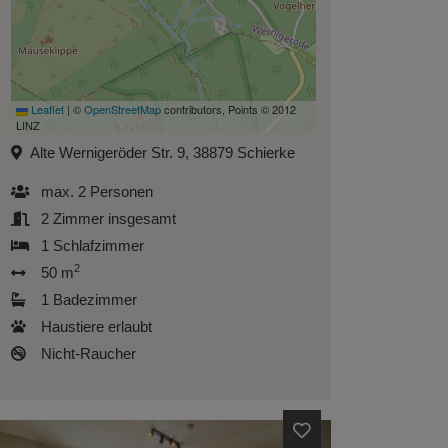
Leaflet
|
©
OpenStreetMap
contributors, Points © 2012
LINZ
Alte Wernigeröder Str. 9, 38879 Schierke
max.
2
Personen
2
Zimmer insgesamt
1
Schlafzimmer
2
50 m
1
Badezimmer
Haustiere erlaubt
Nicht-Raucher