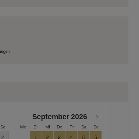
tungen
September
2026
So
Mo
Di
Mi
Do
Fr
Sa
So
2
1
2
3
4
5
6