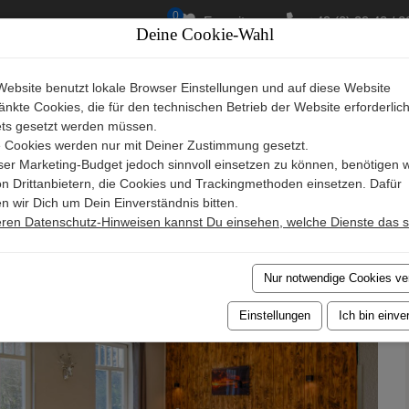
0
Favoriten
+49 (0) 39 43 / 2
Deine Cookie-Wahl
Starts
Website benutzt lokale Browser Einstellungen und auf diese Website
nkte Cookies, die für den technischen Betrieb der Website erforderlich
ESCHREIBUNG
AUSSTATTUNG
KALENDER
G
ets gesetzt werden müssen.
 Cookies werden nur mit Deiner Zustimmung gesetzt.
er Marketing-Budget jedoch sinnvoll einsetzen zu können, benötigen w
von Drittanbietern, die Cookies und Trackingmethoden einsetzen. Dafür
rz - Haus 1 - Wohnung Feuer
n wir Dich um Dein Einverständnis bitten.
eren Datenschutz-Hinweisen kannst Du einsehen, welche Dienste das s
Nur notwendige Cookies v
Einstellungen
Ich bin einve