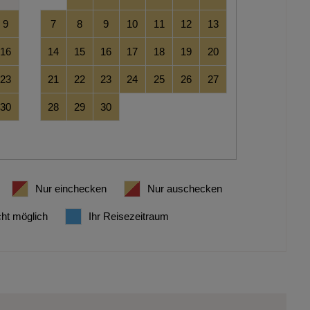
9
7
8
9
10
11
12
13
16
14
15
16
17
18
19
20
23
21
22
23
24
25
26
27
30
28
29
30
Nur einchecken
Nur auschecken
cht möglich
Ihr Reisezeitraum